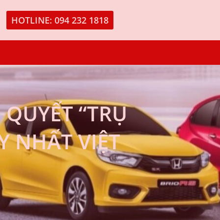
HOTLINE: 094 232 1818
 QUYẾT “TRỤ
 NHẤT VIỆT