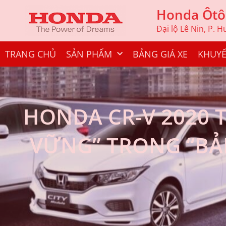
Honda Ôtô
Đại lộ Lê Nin, P. 
TRANG CHỦ
SẢN PHẨM
BẢNG GIÁ XE
KHUYẾ
HONDA CR-V 2020 T
VỮNG” TRONG “BẢ