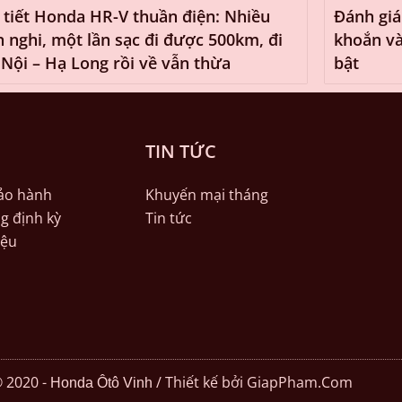
 tiết Honda HR-V thuần điện: Nhiều
Đánh giá
n nghi, một lần sạc đi được 500km, đi
khoắn và
Nội – Hạ Long rồi về vẫn thừa
bật
TIN TỨC
Bảo hành
Khuyến mại tháng
g định kỳ
Tin tức
iệu
 2020 -
/ Thiết kế bởi GiapPham.Com
Honda Ôtô Vinh