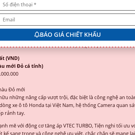
BÁO GIÁ CHIẾT KHẤU
h mới của
được cập nhật như sau:
Honda CR-V màu đỏ
ất (VND)
u mới Đỏ cá tính)
0.000
màu Đỏ mới
hữu những nâng cấp vượt trội, đặc biệt là công nghệ an t
ên dòng xe ô tô Honda tại Việt Nam, hệ thống Camera quan 
p rảnh tay.
h mẽ với động cơ tăng áp VTEC TURBO, Tiện nghi tối ưu với 
iết kế sang trọng và công nghệ ưu việt, chắc chắn sẽ mang lạ