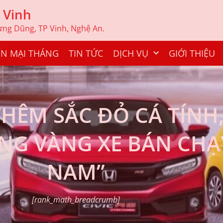
 Vinh
Hưng Dũng, TP Vinh, Nghệ An.
N MẠI THÁNG
TIN TỨC
DỊCH VỤ
GIỚI THIỆU
HÊM SẮC ĐỎ CÁ TÍNH,
NG VÀNG XE BÁN CHẠY
NAM”
[rank_math_breadcrumb]