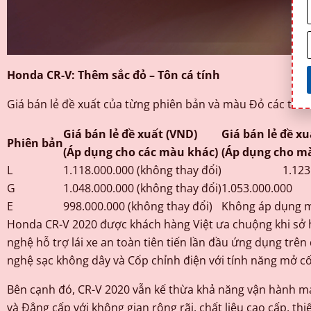
Honda CR-V: Thêm sắc đỏ – Tôn cá tính
Giá bán lẻ đề xuất của từng phiên bản và màu Đỏ các tín
Giá bán lẻ đề xuất (VND)
Giá bán lẻ đề xu
Phiên bản
(Áp dụng cho các màu khác)
(Áp dụng cho mà
L
1.118.000.000 (không thay đổi)
1.123.00
G
1.048.000.000 (không thay đổi)
1.053.000.000
E
998.000.000 (không thay đổi)
Không áp dụng 
Honda CR-V 2020 được khách hàng Việt ưa chuộng khi sở 
nghệ hỗ trợ lái xe an toàn tiên tiến lần đầu ứng dụng tr
nghệ sạc không dây và Cốp chỉnh điện với tính năng mở cố
Bên cạnh đó, CR-V 2020 vẫn kế thừa khả năng vận hành mạn
và Đẳng cấp với không gian rộng rãi, chất liệu cao cấp, th