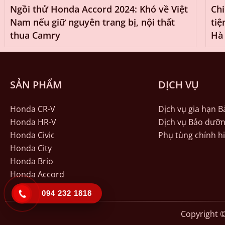
Ngồi thử Honda Accord 2024: Khó về Việt
Chi
Nam nếu giữ nguyên trang bị, nội thất
tiệ
thua Camry
Hà 
SẢN PHẨM
DỊCH VỤ
Honda CR-V
Dịch vụ gia hạn 
Honda HR-V
Dịch vụ Bảo dưỡn
Honda Civic
Phụ tùng chính h
Honda City
Honda Brio
Honda Accord
094 232 1818
Copyright ©