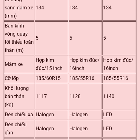
sáng gầm xe
134
134
134
(mm)
Bán kính
vòng quay
5
5
5
tối thiểu toàn
thân (m)
Hợp kim
Hợp kim đúc/
Hợp kim đúc/
Mâm xe
đúc/15 inch
16inch
16inch
Cỡ lốp
185/60R15
185/55R16
185/55R16
Khối lượng
bản thân
1117
1128
1140
(kg)
Đèn chiếu xa
Halogen
Halogen
LED
Đèn chiếu
Halogen
Halogen
LED
gần