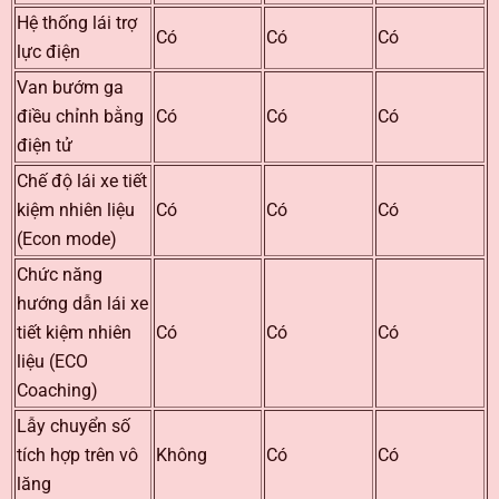
Hệ thống lái trợ
Có
Có
Có
lực điện
Van bướm ga
điều chỉnh bằng
Có
Có
Có
điện tử
Chế độ lái xe tiết
kiệm nhiên liệu
Có
Có
Có
(Econ mode)
Chức năng
hướng dẫn lái xe
tiết kiệm nhiên
Có
Có
Có
liệu (ECO
Coaching)
Lẫy chuyển số
tích hợp trên vô
Không
Có
Có
lăng