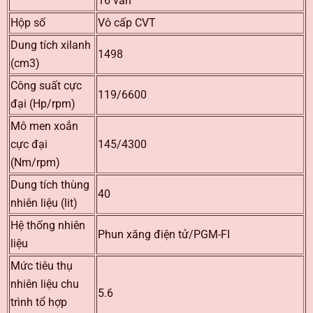
16 van
Hộp số
Vô cấp CVT
Dung tích xilanh
1498
(cm3)
Công suất cực
119/6600
đại (Hp/rpm)
Mô men xoắn
cực đại
145/4300
(Nm/rpm)
Dung tích thùng
40
nhiên liệu (lit)
Hệ thống nhiên
Phun xăng điện tử/PGM-FI
liệu
Mức tiêu thụ
nhiên liệu chu
5.6
trình tổ hợp