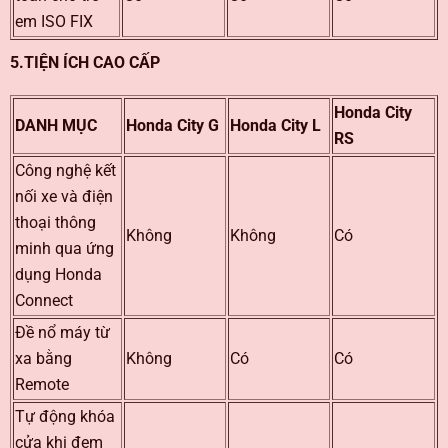
em ISO FIX
5.TIỆN ÍCH CAO CẤP
Honda City
DANH MỤC
Honda City G
Honda City L
RS
Công nghệ kết
nối xe và điện
thoại thông
Không
Không
Có
minh qua ứng
dụng Honda
Connect
Đề nổ máy từ
xa bằng
Không
Có
Có
Remote
Tự động khóa
cửa khi đem