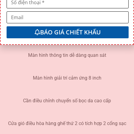
Ghế bọc da cao cấp, may chỉ màu đỏ
BÁO GIÁ CHIẾT KHẤU
Vô lăng bọc da, các nút bấm điều chỉnh tích hợp trên vô lăng
Màn hình thông tin dễ dàng quan sát
Màn hình giải trí cảm ứng 8 inch
Cần điều chỉnh chuyển số bọc da cao cấp
Cửa gió điều hòa hàng ghế thứ 2 có tích hợp 2 cổng sạc