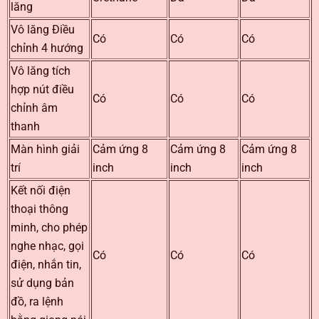
lăng
Vô lăng Điều
Có
Có
Có
chỉnh 4 hướng
Vô lăng tích
hợp nút điều
Có
Có
Có
chỉnh âm
thanh
Màn hình giải
Cảm ứng 8
Cảm ứng 8
Cảm ứng 8
trí
inch
inch
inch
Kết nối điện
thoại thông
minh, cho phép
nghe nhạc, gọi
Có
Có
Có
điện, nhắn tin,
sử dụng bản
đồ, ra lệnh