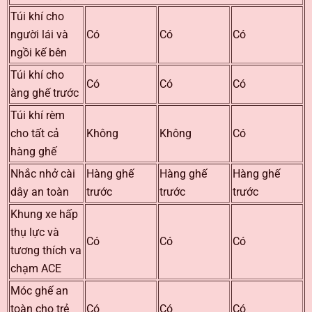
Túi khí cho
người lái và
Có
Có
Có
ngồi kế bên
Túi khí cho
Có
Có
Có
àng ghế trước
Túi khí rèm
cho tất cả
Không
Không
Có
hàng ghế
Nhắc nhở cài
Hàng ghế
Hàng ghế
Hàng ghế
dây an toàn
trước
trước
trước
Khung xe hấp
thụ lực và
Có
Có
Có
tương thích va
chạm ACE
Móc ghế an
toàn cho trẻ
Có
Có
Có