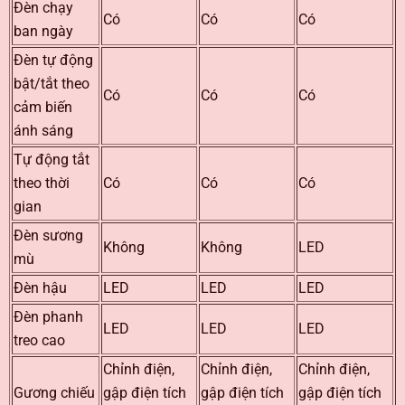
Đèn chạy
Có
Có
Có
ban ngày
Đèn tự động
bật/tắt theo
Có
Có
Có
cảm biến
ánh sáng
Tự động tắt
theo thời
Có
Có
Có
gian
Đèn sương
Không
Không
LED
mù
Đèn hậu
LED
LED
LED
Đèn phanh
LED
LED
LED
treo cao
Chỉnh điện,
Chỉnh điện,
Chỉnh điện,
Gương chiếu
gập điện tích
gập điện tích
gập điện tích