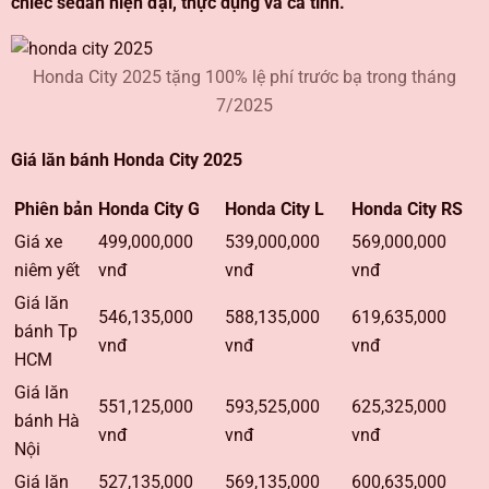
chiếc sedan hiện đại, thực dụng và cá tính.
Honda City 2025 tặng 100% lệ phí trước bạ trong tháng
7/2025
Giá lăn bánh Honda City 2025
Phiên bản
Honda City G
Honda City L
Honda City RS
Giá xe
499,000,000
539,000,000
569,000,000
niêm yết
vnđ
vnđ
vnđ
Giá lăn
546,135,000
588,135,000
619,635,000
bánh Tp
vnđ
vnđ
vnđ
HCM
Giá lăn
551,125,000
593,525,000
625,325,000
bánh Hà
vnđ
vnđ
vnđ
Nội
Giá lăn
527,135,000
569,135,000
600,635,000