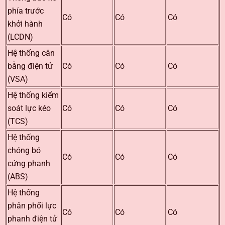
phía trước
Có
Có
Có
khởi hành
(LCDN)
Hệ thống cân
bằng điện tử
Có
Có
Có
(VSA)
Hệ thống kiểm
soát lực kéo
Có
Có
Có
(TCS)
Hệ thống
chóng bó
Có
Có
Có
cứng phanh
(ABS)
Hệ thống
phân phối lực
Có
Có
Có
phanh điện tử