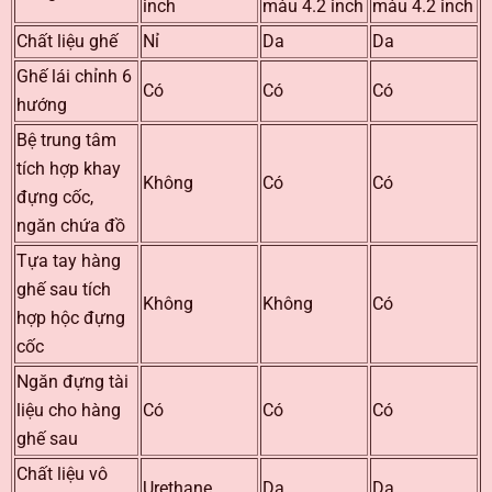
inch
màu 4.2 inch
màu 4.2 inch
Chất liệu ghế
Nỉ
Da
Da
Ghế lái chỉnh 6
Có
Có
Có
hướng
Bệ trung tâm
tích hợp khay
Không
Có
Có
đựng cốc,
ngăn chứa đồ
Tựa tay hàng
ghế sau tích
Không
Không
Có
hợp hộc đựng
cốc
Ngăn đựng tài
liệu cho hàng
Có
Có
Có
ghế sau
Chất liệu vô
Urethane
Da
Da