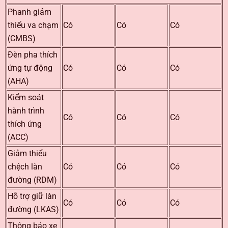
Phanh giảm
thiểu va chạm
Có
Có
Có
(CMBS)
Đèn pha thích
ứng tự động
Có
Có
Có
(AHA)
Kiểm soát
hành trình
Có
Có
Có
thích ứng
(ACC)
Giảm thiểu
chệch làn
Có
Có
Có
đường (RDM)
Hỗ trợ giữ làn
Có
Có
Có
đường (LKAS)
Thông báo xe