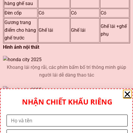
hàng ghế sau
Đèn cốp
Có
Có
Có
Gương trang
Ghế lái +ghế
điểm cho hàng
Ghế lái
Ghế lái
phụ
ghế trước
Hình ảnh nội thất
Khoang lái rộng rãi, các phím bấm bố trí thông minh giúp
người lái dễ dàng thao tác
Chất liệu nội thất cao cấp, độ hoàn thiện cao
NHẬN CHIẾT KHẤU RIÊNG
Ghế lái điều chỉnh 6 hướng, thiết kế ôm lưng