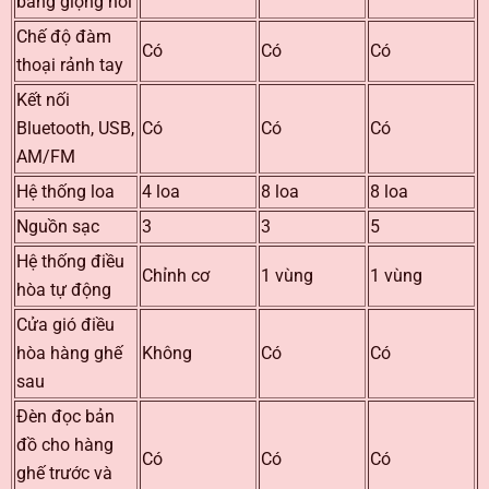
bằng giọng nói
Chế độ đàm
Có
Có
Có
thoại rảnh tay
Kết nối
Bluetooth, USB,
Có
Có
Có
AM/FM
Hệ thống loa
4 loa
8 loa
8 loa
Nguồn sạc
3
3
5
Hệ thống điều
Chỉnh cơ
1 vùng
1 vùng
hòa tự động
Cửa gió điều
hòa hàng ghế
Không
Có
Có
sau
Đèn đọc bản
đồ cho hàng
Có
Có
Có
ghế trước và