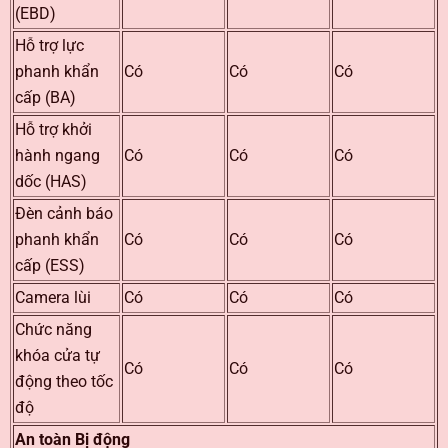
(EBD)
Hỗ trợ lực
phanh khẩn
Có
Có
Có
cấp (BA)
Hỗ trợ khởi
hành ngang
Có
Có
Có
dốc (HAS)
Đèn cảnh báo
phanh khẩn
Có
Có
Có
cấp (ESS)
Camera lùi
Có
Có
Có
Chức năng
khóa cửa tự
Có
Có
Có
động theo tốc
độ
An toàn Bị động