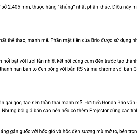
ơ sở 2.405 mm, thuộc hàng “khủng” nhất phân khúc. Điều này m
n chất thể thao, mạnh mẽ. Phần mặt tiền của Brio được sử dụng 
ên nổi bật với lưới tản nhiệt kết nối cùng cụm đèn trước tạo th
ột thanh nan bản to đen bóng với bản RS và mạ chrome với bản 
gai góc, tạo nên thần thái mạnh mẽ. Hơi tiếc Honda Brio vẫn 
Nhưng bởi giá bán cao nên nếu có thêm Projector cùng các tính
 dáng gân guốc với hốc gió và hốc đèn sương mù mở to, bên tron