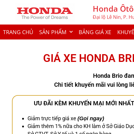
Honda Ôtô
Đại lộ Lê Nin, P. 
TRANG CHỦ
SẢN PHẨM
BẢNG GIÁ XE
KHUYẾ
GIÁ XE HONDA BR
Honda Brio đan
Chi tiết khuyến mãi vui lòng l
ƯU ĐÃI KÈM KHUYẾN MẠI MỚI NHẤT
Giảm trực tiếp giá xe
(Gọi ngay)
Giảm thêm 1% nữa cho KH làm ở Sở Giáo Dục
Sở GTVT, Sở Y tế và 1 số ngân hàng.