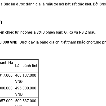
io lại được đánh giá là mẫu xe nổi bật, rất đặc biệt. Bởi Brio
h
n chiếc từ Indonesia với 3 phiên bản: G, RS và RS 2 màu.
0.000 VNĐ
. Dưới đây là bảng giá chi tiết tham khảo cho từng p
bánh Hà
Lăn bánh tỉnh
317.000
463.137.000
VNĐ
000.000
496.000.000
VNĐ
057.000
500.537.000