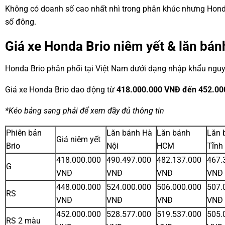
Không có doanh số cao nhất nhì trong phân khúc nhưng Honda Br
số đông.
Giá xe Honda Brio niêm yết & lăn bán
Honda Brio phân phối tại Việt Nam dưới dạng nhập khẩu nguyê
Giá xe Honda Brio dao động từ
418.000.000 VNĐ đến 452.00
*Kéo bảng sang phải để xem đầy đủ thông tin
Phiên bản
Lăn bánh Hà
Lăn bánh
Lăn 
Giá niêm yết
Brio
Nội
HCM
Tĩnh
418.000.000
490.497.000
482.137.000
467.
G
VNĐ
VNĐ
VNĐ
VNĐ
448.000.000
524.000.000
506.000.000
507.
RS
VNĐ
VNĐ
VNĐ
VNĐ
452.000.000
528.577.000
519.537.000
505.
RS 2 màu