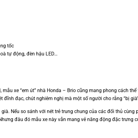
ng tốc
 hoà tự động, đèn hậu LED…
 mẫu xe “em út” nhà Honda – Brio cũng mang phong cách thể tha
t đĩnh đạc, chút nghiêm nghị mà một số người cho rằng “bị già”
 già. Nếu so sánh với nét trẻ trung chung của các đối thủ cùng
. Nhưng đâu đó mẫu xe này vẫn mang vẻ năng động đặc trưng c