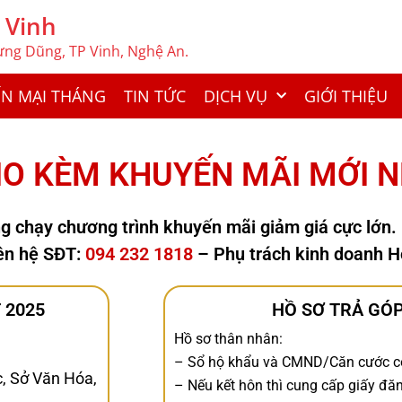
 Vinh
Hưng Dũng, TP Vinh, Nghệ An.
N MẠI THÁNG
TIN TỨC
DỊCH VỤ
GIỚI THIỆU
IO KÈM KHUYẾN MÃI MỚI 
g chạy chương trình khuyến mãi giảm giá cực lớn.
iên hệ SĐT:
094 232 1818
– Phụ trách kinh doanh H
 2025
HỒ SƠ TRẢ GÓP
Hồ sơ thân nhân:
– Sổ hộ khẩu và CMND/Căn cước c
, Sở Văn Hóa,
– Nếu kết hôn thì cung cấp giấy đ