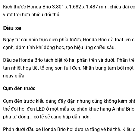
Kích thước Honda Brio 3.801 x 1.682 x 1.487 mm, chiều dài c
vượt trội hơn nhiều đối thủ.
Đầu xe
Ngay từ cái nhìn trực diện phía trước, Honda Brio đã toát lê
cạnh, đậm tính khí động học, tạo hiệu ứng chiều sâu.
Đầu xe Honda Brio tách biệt rõ hai phần trên và dưới. Phần tr
tản nhiệt hoạ tiết tổ ong sơn full đen. Nhấn trung tâm bởi m
ngay giữa.
Cụm đèn trước
Cụm đèn trước kiểu dáng đầy đặn nhưng cũng không kém phần 
thể đòi hỏi đèn LED ở một mẫu xe phân khúc hạng A như Brio. 
pha tự động… có lẽ sẽ càng hấp dẫn hơn.
Phần dưới đầu xe Honda Brio hơi đưa ra tăng vẻ bề thế. Kiểu