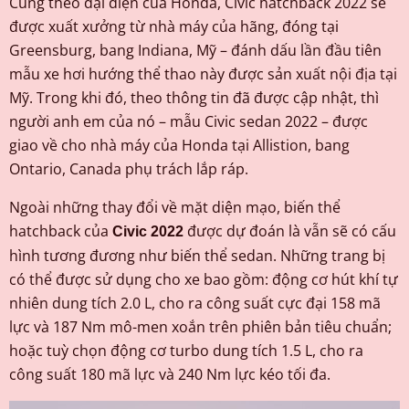
Cũng theo đại diện của Honda, Civic hatchback 2022 sẽ
được xuất xưởng từ nhà máy của hãng, đóng tại
Greensburg, bang Indiana, Mỹ – đánh dấu lần đầu tiên
mẫu xe hơi hướng thể thao này được sản xuất nội địa tại
Mỹ. Trong khi đó, theo thông tin đã được cập nhật, thì
người anh em của nó – mẫu Civic sedan 2022 – được
giao về cho nhà máy của Honda tại Allistion, bang
Ontario, Canada phụ trách lắp ráp.
Ngoài những thay đổi về mặt diện mạo, biến thể
hatchback của
được dự đoán là vẫn sẽ có cấu
Civic 2022
hình tương đương như biến thể sedan. Những trang bị
có thể được sử dụng cho xe bao gồm: động cơ hút khí tự
nhiên dung tích 2.0 L, cho ra công suất cực đại 158 mã
lực và 187 Nm mô-men xoắn trên phiên bản tiêu chuẩn;
hoặc tuỳ chọn động cơ turbo dung tích 1.5 L, cho ra
công suất 180 mã lực và 240 Nm lực kéo tối đa.