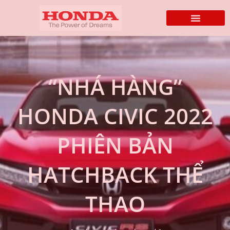
“NHÁ HÀNG”
HONDA CIVIC 2022
PHIÊN BẢN
HATCHBACK THỂ
THAO