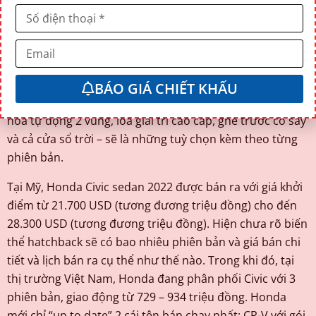
Những tính năng an toàn có thể điểm qua như: cảm biến
đỗ xe phía trước / phía sau, cảnh báo va chạm sau có
tích hợp phanh tự động khẩn cấp, adaptive cruise
control, tính năng hỗ trợ lái xe khi tắc đường… Còn kích
BÁO GIÁ CHIẾT KHẤU
cỡ la-zăng, hay nội thất bọc các chất liệu khác nhau, điều
hoà tự động 2 vùng, loa giải trí cao cấp, ghế trước có sấy
và cả cửa sổ trời – sẽ là những tuỳ chọn kèm theo từng
phiên bản.
Tại Mỹ, Honda Civic sedan 2022 được bán ra với giá khởi
điểm từ 21.700 USD (tương đương triệu đồng) cho đến
28.300 USD (tương đương triệu đồng). Hiện chưa rõ biến
thể hatchback sẽ có bao nhiêu phiên bản và giá bán chi
tiết và lịch bán ra cụ thể như thế nào. Trong khi đó, tại
thị trường Việt Nam, Honda đang phân phối Civic với 3
phiên bản, giao động từ 729 – 934 triệu đồng. Honda
mới chỉ “up to date” 2 cái tên bán chạy nhất: CR-V với gói