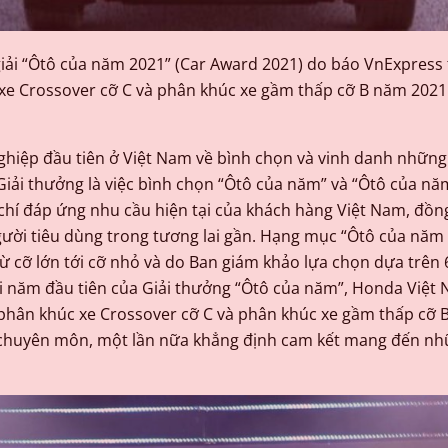
 giải “Ôtô của năm 2021” (Car Award 2021) do báo VnExpress
xe Crossover cỡ C và phân khúc xe gầm thấp cỡ B năm 2021
ghiệp đầu tiên ở Việt Nam về bình chọn và vinh danh những 
iải thưởng là việc bình chọn “Ôtô của năm” và “Ôtô của nă
chí đáp ứng nhu cầu hiện tại của khách hàng Việt Nam, đồn
người tiêu dùng trong tương lai gần. Hạng mục “Ôtô của năm
từ cỡ lớn tới cỡ nhỏ và do Ban giám khảo lựa chọn dựa trê
i năm đầu tiên của Giải thưởng “Ôtô của năm”, Honda Việt
phân khúc xe Crossover cỡ C và phân khúc xe gầm thấp cỡ B
 chuyên môn, một lần nữa khẳng định cam kết mang đến nh