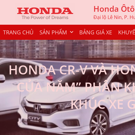
Honda Ôtô
Đại lộ Lê Nin, P. 
TRANG CHỦ
SẢN PHẨM
BẢNG GIÁ XE
KHUYẾ
HONDA CR-V VÀ HO
CỦA NĂM” PHÂN K
KHÚC XE 