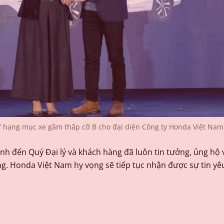
” hạng mục xe gầm thấp cỡ B cho đại diện Công ty Honda Việt Na
ành đến Quý Đại lý và khách hàng đã luôn tin tưởng, ủng h
g. Honda Việt Nam hy vọng sẽ tiếp tục nhận được sự tin yê