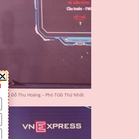
G
m – Bà Đỗ Thu Hoàng – Phó TGĐ Thứ Nhất