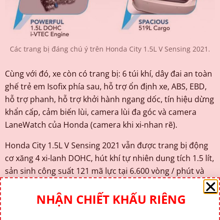
Các trang bị đáng chú ý trên Honda City 1.5L V Sensing 2021.
Cùng với đó, xe còn có trang bị: 6 túi khí, dây đai an toàn
ghế trẻ em Isofix phía sau, hỗ trợ ổn định xe, ABS, EBD,
hỗ trợ phanh, hỗ trợ khởi hành ngang dốc, tín hiệu dừng
khẩn cấp, cảm biến lùi, camera lùi đa góc và camera
LaneWatch của Honda (camera khi xi-nhan rẽ).
Honda City 1.5L V Sensing 2021 vẫn được trang bị động
cơ xăng 4 xi-lanh DOHC, hút khí tự nhiên dung tích 1.5 lít,
sản sinh công suất 121 mã lực tại 6.600 vòng / phút và
mô-men xoắn 145 Nm, với hệ dẫn động cầu trước là hộp
số tự động vô cấp CVT.
NHẬN CHIẾT KHẤU RIÊNG
Giống với bản V thường, Honda City 1.5L V Sensing 2021