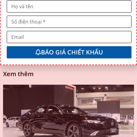
có thể đạt tốc độ tối đa là 195 km/h và tăng tốc 0-100
km/h mất 10,5 giây.
Mọi chi tiết xin vui lòng liên hệ:
Honda Ôtô Vinh
Địa chỉ: Đại lộ Lê Nin, P. Hưng Dũng, TP Vinh, Nghệ An.
Hotline:
BÁO GIÁ CHIẾT KHẤU
094 232 1818
Xem thêm