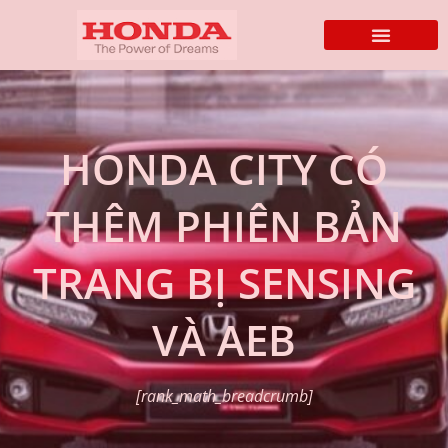
HONDA CITY CÓ
THÊM PHIÊN BẢN
TRANG BỊ SENSING
VÀ AEB
[rank_math_breadcrumb]