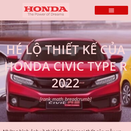
HÉ LỘ THIẾT KẾ CỦA
HONDA CIVIC TYPE R
2022
[rank_math_breadcrumb]