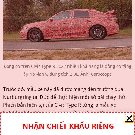
Động cơ trên Civic Type R 2022 nhiều khả năng là động cơ tăng
áp 4 xi-lanh, dung tích 2.0L. Ảnh: Carscoops
Trước đó, mẫu xe này đã được mang đến trường đua
Nurburgring tại Đức để thực hiện một số bài chạy thử.
Phiên bản hiện tại của Civic Type R từng là mẫu xe
hatchback thương mại hiệu suất cao hoàn thành một
vòng đua nhanh nhất tại đây với thời gian 7 phút 43,8
NHẬN CHIẾT KHẤU RIÊNG
giây vào tháng 4/2017.