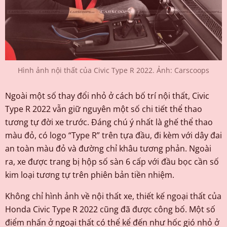
Hình ảnh nội thất của Civic Type R 2022. Ảnh: Carscoops
Ngoài một số thay đổi nhỏ ở cách bố trí nội thất, Civic
Type R 2022 vẫn giữ nguyên một số chi tiết thể thao
tương tự đời xe trước. Đáng chú ý nhất là ghế thể thao
màu đỏ, có logo “Type R” trên tựa đầu, đi kèm với dây đai
an toàn màu đỏ và đường chỉ khâu tương phản. Ngoài
ra, xe được trang bị hộp số sàn 6 cấp với đầu bọc cần số
kim loại tương tự trên phiên bản tiền nhiệm.
Không chỉ hình ảnh về nội thất xe, thiết kế ngoại thất của
Honda Civic Type R 2022 cũng đã được công bố. Một số
điểm nhấn ở ngoại thất có thể kể đến như hốc gió nhỏ ở