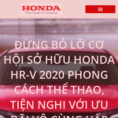
ĐỪNG BỎ LỠ CƠ
HỘI SỞ HỮU HONDA
HR-V 2020 PHONG
CÁCH THỂ THAO,
TIỆN NGHI VỚI ƯU