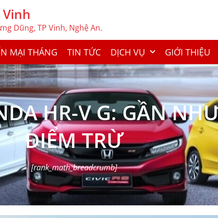
 Vinh
Hưng Dũng, TP Vinh, Nghệ An.
N MẠI THÁNG
TIN TỨC
DỊCH VỤ
GIỚI THIỆU
ONDA HR-V G: GẦN NH
ĐIỂM TRỪ
[rank_math_breadcrumb]