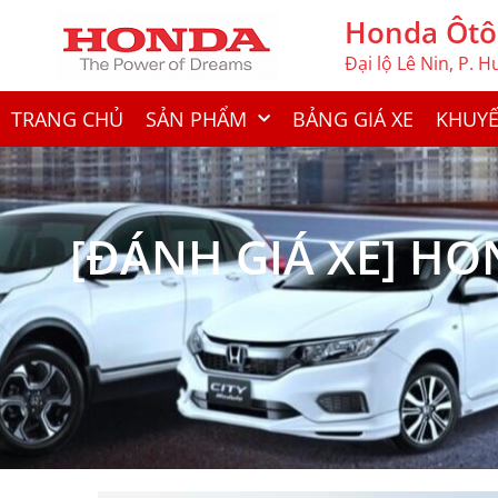
Honda Ôtô
Đại lộ Lê Nin, P. 
TRANG CHỦ
SẢN PHẨM
BẢNG GIÁ XE
KHUYẾ
[ĐÁNH GIÁ XE] H