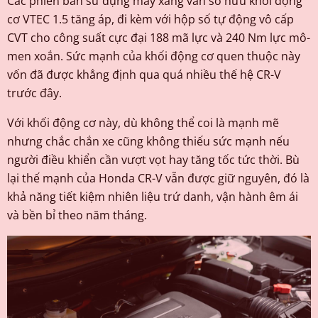
Các phiên bản sử dụng máy xăng vẫn sở hữu khối động
cơ VTEC 1.5 tăng áp, đi kèm với hộp số tự động vô cấp
CVT cho công suất cực đại 188 mã lực và 240 Nm lực mô-
men xoắn. Sức mạnh của khối động cơ quen thuộc này
vốn đã được khẳng định qua quá nhiều thế hệ CR-V
trước đây.
Với khối động cơ này, dù không thể coi là mạnh mẽ
nhưng chắc chắn xe cũng không thiếu sức mạnh nếu
người điều khiển cần vượt vọt hay tăng tốc tức thời. Bù
lại thế mạnh của Honda CR-V vẫn được giữ nguyên, đó là
khả năng tiết kiệm nhiên liệu trứ danh, vận hành êm ái
và bền bỉ theo năm tháng.