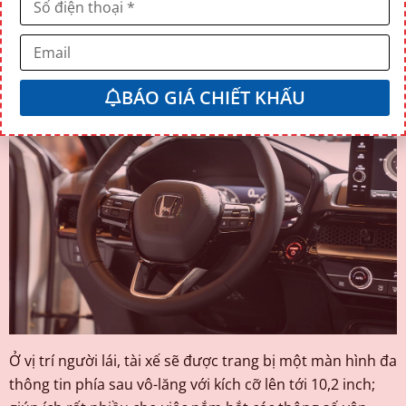
không dây (tùy phiên bản) và hệ thống âm thanh tiêu
chuẩn 8 loa, đặc biệt trên phiên bản RS sử dụng tới 12
loa Bose đem lại trải nghiệm giải trí khác biệt hoàn toàn.
BÁO GIÁ CHIẾT KHẤU
Ở vị trí người lái, tài xế sẽ được trang bị một màn hình đa
thông tin phía sau vô-lăng với kích cỡ lên tới 10,2 inch;