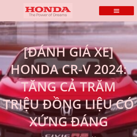
[ĐÁNH GIÁ XE]
HONDA CR-V 2024:
TĂNG CẢ TRĂM
TRIỆU ĐỒNG LIỆU CÓ
XỨNG ĐÁNG