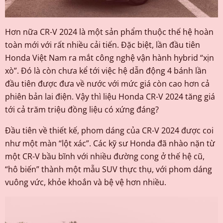
Hơn nữa CR-V 2024 là một sản phẩm thuộc thế hệ hoàn
toàn mới với rất nhiều cải tiến. Đặc biệt, lần đầu tiên
Honda Việt Nam ra mắt công nghệ vận hành hybrid “xịn
xò”. Đó là còn chưa kể tới việc hệ dẫn động 4 bánh lần
đầu tiên được đưa về nước với mức giá còn cao hơn cả
phiên bản lai điện. Vậy thì liệu Honda CR-V 2024 tăng giá
tới cả trăm triệu đồng liệu có xứng đáng?
Đầu tiên về thiết kế, phom dáng của CR-V 2024 được coi
như một màn “lột xác”. Các kỹ sư Honda đã nhào nặn từ
một CR-V bầu bĩnh với nhiều đường cong ở thế hệ cũ,
“hô biến” thành một mẫu SUV thực thụ, với phom dáng
vuông vức, khỏe khoắn và bệ vệ hơn nhiều.