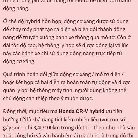
từ hệ thống pin và đi thẳng tới mô-tơ để biến đổi thành
động năng.
Ở chế độ hybrid hỗn hợp, động cơ xăng được sử dụng
để chạy máy phát tạo ra điện và biến đổi thành động
năng để truyền xuống bánh xe thông qua mô-tơ. Còn ở
dải tốc độ cao, hệ thống ly hợp sẽ được đóng lại và lúc
này các bánh xe chỉ sử dụng động năng trực tiếp từ
động cơ xăng.
Quá trình hoán đổi giữa động cơ xăng / mô tơ điện /
hoặc kết hợp cả hai diễn ra hoàn toàn tự động và được
quản lý bởi hệ thống máy tính, người dùng không thể
chủ động can thiệp theo ý muốn được.
Đồng thời, mục tiêu mà
ưu tiên
Honda CR-V hybrid
hướng tới là khả năng tiết kiệm nhiên liệu (với con số…
gây sốc – chỉ 3,4L/100km trong đô thị – theo như nhà sản
xuất công bố) và vận hành êm ái (đặc biệt là trong đô thị