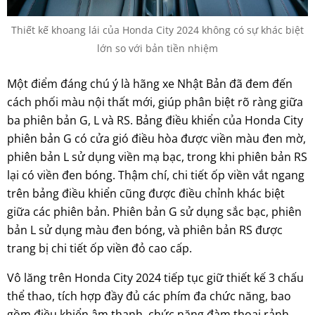
Thiết kế khoang lái của Honda City 2024 không có sự khác biệt
lớn so với bản tiền nhiệm
Một điểm đáng chú ý là hãng xe Nhật Bản đã đem đến
cách phối màu nội thất mới, giúp phân biệt rõ ràng giữa
ba phiên bản G, L và RS. Bảng điều khiển của Honda City
phiên bản G có cửa gió điều hòa được viền màu đen mờ,
phiên bản L sử dụng viền mạ bạc, trong khi phiên bản RS
lại có viền đen bóng. Thậm chí, chi tiết ốp viền vắt ngang
trên bảng điều khiển cũng được điều chỉnh khác biệt
giữa các phiên bản. Phiên bản G sử dụng sắc bạc, phiên
bản L sử dụng màu đen bóng, và phiên bản RS được
trang bị chi tiết ốp viền đỏ cao cấp.
Vô lăng trên Honda City 2024 tiếp tục giữ thiết kế 3 chấu
thể thao, tích hợp đầy đủ các phím đa chức năng, bao
gồm điều khiển âm thanh, chức năng đàm thoại rảnh