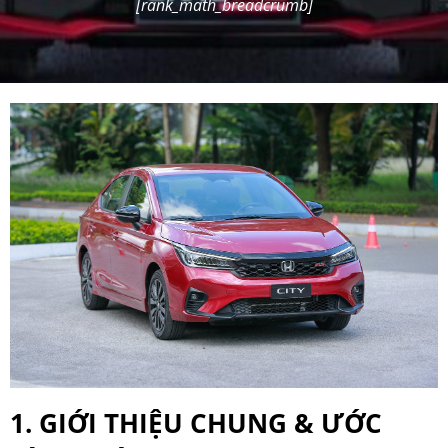
[rank_math_breadcrumb]
1. GIỚI THIỆU CHUNG & ƯỚC