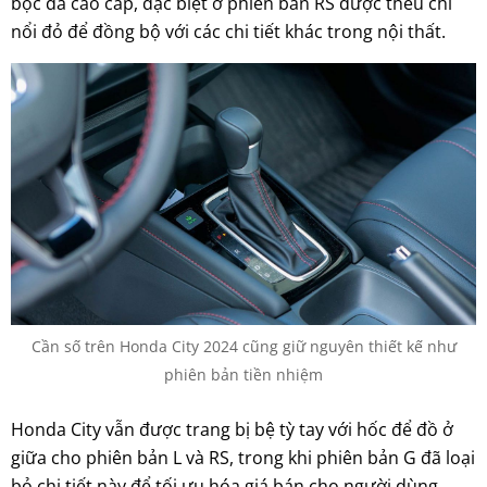
bọc da cao cấp, đặc biệt ở phiên bản RS được thêu chỉ
nổi đỏ để đồng bộ với các chi tiết khác trong nội thất.
Cần số trên Honda City 2024 cũng giữ nguyên thiết kế như
phiên bản tiền nhiệm
Honda City vẫn được trang bị bệ tỳ tay với hốc để đồ ở
giữa cho phiên bản L và RS, trong khi phiên bản G đã loại
bỏ chi tiết này để tối ưu hóa giá bán cho người dùng.