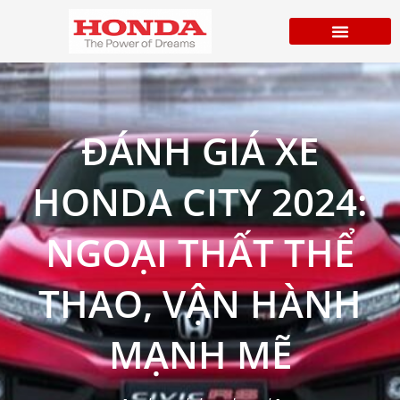
ĐÁNH GIÁ XE
HONDA CITY 2024:
NGOẠI THẤT THỂ
THAO, VẬN HÀNH
MẠNH MẼ