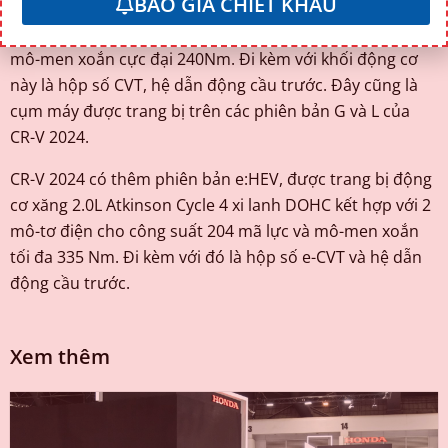
BÁO GIÁ CHIẾT KHẤU
Honda CR-V 2023 được trang bị động cơ 4 xi-lanh, dung
tích 1.5L tăng áp, sản sinh công suất tối đa 188 mã lực và
mô-men xoắn cực đại 240Nm. Đi kèm với khối động cơ
này là hộp số CVT, hệ dẫn động cầu trước. Đây cũng là
cụm máy được trang bị trên các phiên bản G và L của
CR-V 2024.
CR-V 2024 có thêm phiên bản e:HEV, được trang bị động
cơ xăng 2.0L Atkinson Cycle 4 xi lanh DOHC kết hợp với 2
mô-tơ điện cho công suất 204 mã lực và mô-men xoắn
tối đa 335 Nm. Đi kèm với đó là hộp số e-CVT và hệ dẫn
động cầu trước.
Xem thêm