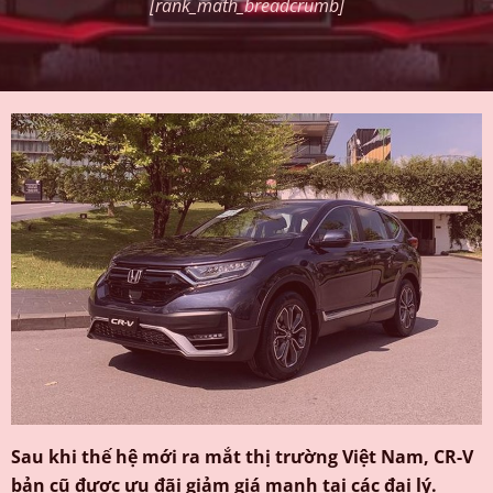
[rank_math_breadcrumb]
Sau khi thế hệ mới ra mắt thị trường Việt Nam, CR-V
bản cũ được ưu đãi giảm giá mạnh tại các đại lý.