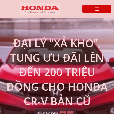
ĐẠI LÝ “XẢ KHO”,
TUNG ƯU ĐÃI LÊN
ĐẾN 200 TRIỆU
ĐỒNG CHO HONDA
CR-V BẢN CŨ