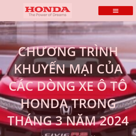
CHƯƠNG TRÌNH
KHUYẾN MẠI CỦA
CÁC DÒNG XE Ô TÔ
HONDA TRONG
THÁNG 3 NĂM 2024