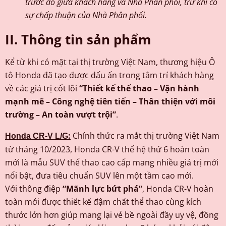
trước đó giữa khách hàng và Nhà Phân phối, trừ khi có
sự chấp thuận của Nhà Phân phối.
II. Thông tin sản phẩm
Kể từ khi có mặt tại thị trường Việt Nam, thương hiệu Ô
tô Honda đã tạo được dấu ấn trong tâm trí khách hàng
về các giá trị cốt lõi
“Thiết kế thể thao – Vận hành
mạnh mẽ – Công nghệ tiên tiến – Thân thiện với môi
trường – An toàn vượt trội”
.
:
Chính thức ra mắt thị trường Việt Nam
Honda CR-V L/G
từ tháng 10/2023, Honda CR-V thế hệ thứ 6 hoàn toàn
mới là mẫu SUV thể thao cao cấp mang nhiều giá trị mới
nổi bật, đưa tiêu chuẩn SUV lên một tầm cao mới.
Với thông điệp
“Mãnh lực bứt phá”
, Honda CR-V hoàn
toàn mới được thiết kế đậm chất thể thao cùng kích
thước lớn hơn giúp mang lại vẻ bề ngoài đầy uy vệ, đồng