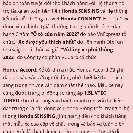
bảo an toàn tuyệt đối cho khách hàng với Hệ thống hỗ
trợ lái xe an toàn tiên tiến
Honda SENSING
và Hệ thống
kết nối viễn thông ưu việt
Honda CONNECT
. Honda Civic
được vinh danh 3 giải thưởng trong phân khúc sedan
hạng C gồm
“Ô tô của năm 2022”
do báo VnExpress tổ
chức,
“Xe được yêu thích nhất”
do liên minh OtoFun-
OtoSaigon tổ chức và giải
“Vô lăng xe phổ thông
2022”
do Công ty cổ phần VCCorp tổ chức.
Honda Accord
: Kể từ khi ra mắt, Honda Accord đã ghi
dấu ấn sâu sắc với người dùng nhờ thiết kế thanh lịch,
sang trọng nhưng vẫn đậm chất thể thao
.
Mẫu xe này
cũng được trang bị động cơ tăng áp
1.5L VTEC
TURBO
cho khả năng vận hành mạnh mẽ, vốn là điểm
đặc trưng của các dòng xe Honda. Đồng thời, trang bị hệ
thống
Honda SENSING
giúp mang đến cho khách hàng
một mẫu xe cao cấp về chất lượng và bảo vệ toàn diện
cho người lái, hành khách trên xe cũng như người đi