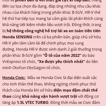
đến sự lựa chọn đa dạng, đáp ứng những nhu cầu khác
nhau của khách hàng trong phân khúc B-SUV. HR-V thế
hệ thứ hai tiếp tục mang lại cảm giác lái phấn khích cùng
khả năng tiết kiệm nhiên liệu vượt trội. Đồng thời, trang
bị
hệ thống công nghệ hỗ trợ lái xe an toàn tiên tiến
Honda SENSING
trên cả ba phiên bản, giúp chủ sở hữu
HR-V yên tâm cầm lái để chinh phục mọi cung
đường. Honda HR-V được vinh danh 2 giải thưởng trong
phân khúc B-SUV gồm
“Ô tô của năm 2022”
do báo
VnExpress tổ chức,
“Xe được yêu thích nhất”
do liên
minh OtoFun-OtoSaigon tổ chức.
:
Mẫu xe Honda Civic là đại diện xuất sắc
Honda Civic
cho tinh thần thể thao, không ngừng chinh phục thử
thách của Honda khi sở hữu
diện mạo đậm chất thể
thao
cùng
khả năng
vận hành vượt trội
với động cơ
tăng áp
1.5L VTEC TURBO
. Đồng thời mẫu xe Civic đảm