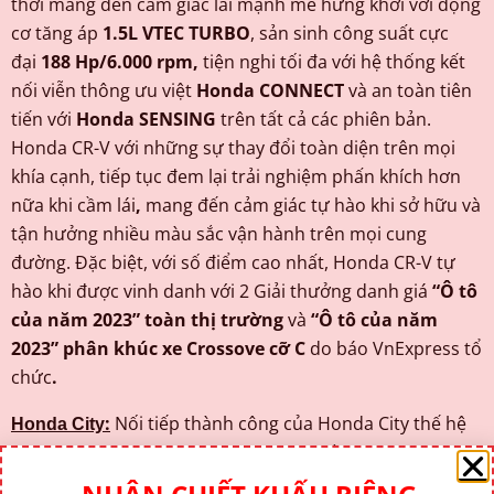
thời mang đến cảm giác lái mạnh mẽ hứng khởi với động
cơ tăng áp
1.5L VTEC TURBO
, sản sinh công suất cực
đại
188 Hp/6.000 rpm,
tiện nghi tối đa với hệ thống kết
nối viễn thông ưu việt
Honda CONNECT
và an toàn tiên
tiến với
Honda SENSING
trên tất cả các phiên bản.
Honda CR-V với những sự thay đổi toàn diện trên mọi
khía cạnh, tiếp tục đem lại trải nghiệm phấn khích hơn
nữa khi cầm lái
,
mang đến cảm giác tự hào khi sở hữu và
tận hưởng nhiều màu sắc vận hành trên mọi cung
đường. Đặc biệt, với số điểm cao nhất, Honda CR-V tự
hào khi được vinh danh với 2 Giải thưởng danh giá
“Ô tô
của năm 2023” toàn thị trường
và
“Ô tô của năm
2023” phân khúc
xe Crossove cỡ C
do báo VnExpress tổ
chức
.
:
Nối tiếp thành công của Honda City thế hệ
Honda City
thứ 5, Honda City mới chính thức ra mắt thị trường Việt
Nam mang đến một mẫu xe sedan
“Thể thao hơn, An